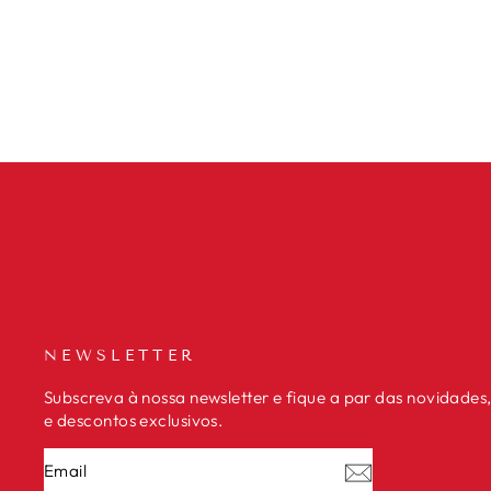
CHOURIÇO DE PORCO PRETO
IBÉRICO PATA NEGRA 180G
€4,90
NEWSLETTER
Subscreva à nossa newsletter e fique a par das novidade
e descontos exclusivos.
EMAIL
SUBSCREVER