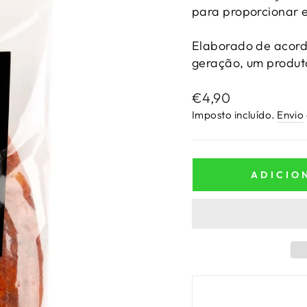
para proporcionar 
Elaborado de acord
geração, um produt
Preço
€4,90
normal
Imposto incluído.
Envio
ADICIO