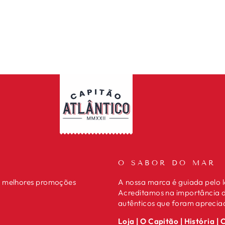
O SABOR DO MAR
s, melhores promoções
A nossa marca é guiada pelo 
Acreditamos na importância de
autênticos que foram aprecia
Loja
|
O Capitão
|
História
|
C