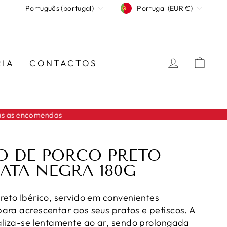
MOEDA
IDIOMA
Portugal (EUR €)
Português (portugal)
INICIAR
CA
RIA
CONTACTOS
O DE PORCO PRETO
PATA NEGRA 180G
reto Ibérico, servido em convenientes
ara acrescentar aos seus pratos e petiscos. A
aliza-se lentamente ao ar, sendo prolongada