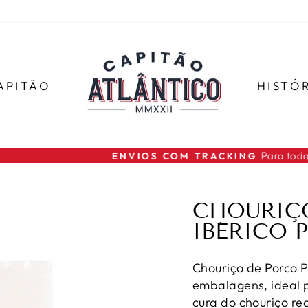
APITÃO
HISTÓ
Para todas as encomendas
ENVIOS COM TRACKING
slideshow
pausa
CHOURIÇ
IBÉRICO 
Chouriço de Porco P
embalagens, ideal p
cura do chouriço re