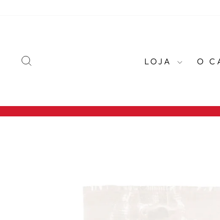
Pular
para
o
Conteúdo
PESQUISAR
LOJA
O C