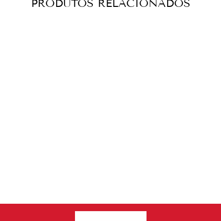
PRODUTOS RELACIONADOS
PALETA FATIADA
PATA NEGRA
80G
€9,99